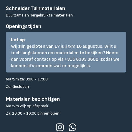
Schneider Tuinmaterialen
Duurzame en hergebruikte materialen.
Openingstijden
Let op
:
Wij zijn gesloten van 17 juli t/m 16 augustus. Wilt u
toch langskomen om materialen te bekijken? Neem
dan vooraf contact op via
+316 8333 3602
, zodat we
kunnen afstemmen wat er mogelijk is.
Ma t/m za: 9:00 - 17:00
Zo: Gesloten
Materialen bezichtigen
Ma t/m vrij: op afspraak
Za: 10:00 - 16:00 binnenlopen