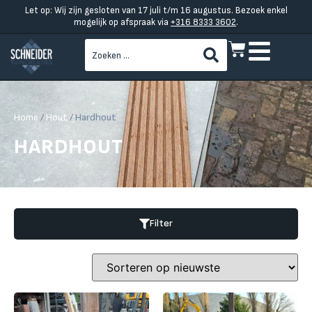
Let op: Wij zijn gesloten van 17 juli t/m 16 augustus. Bezoek enkel
mogelijk op afspraak via
+316 8333 3602
.
Home
/
Hout
/ Hardhout
HARDHOUT
Filter