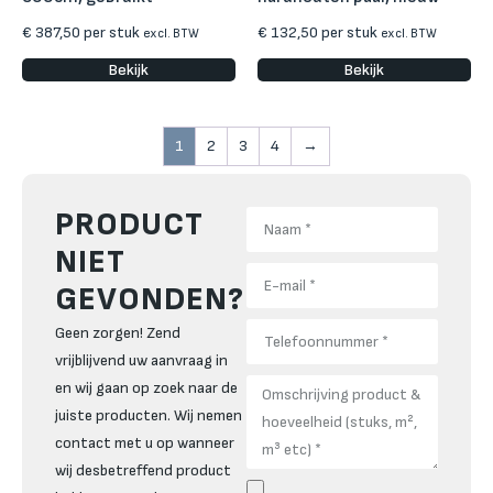
€
387,50
per stuk
€
132,50
per stuk
excl. BTW
excl. BTW
Bekijk
Bekijk
1
2
3
4
→
PRODUCT
NIET
GEVONDEN?
Geen zorgen! Zend
vrijblijvend uw aanvraag in
en wij gaan op zoek naar de
juiste producten. Wij nemen
contact met u op wanneer
wij desbetreffend product