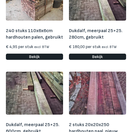
240 stuks 110x6x6cm
Dukdalf, meerpaal 25×25.
hardhouten palen, gebruikt
280cm, gebruikt
€
4,95
per stuk
€
180,00
per stuk
excl. BTW
excl. BTW
Bekijk
Bekijk
Dukdalf, meerpaal 25×25.
2 stuks 20x20x250
600cm, gebruikt
hardhouten paal, nieuw