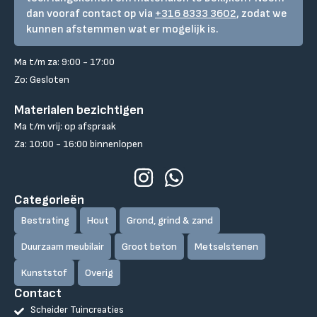
dan vooraf contact op via
+316 8333 3602
, zodat we
kunnen afstemmen wat er mogelijk is.
Ma t/m za: 9:00 - 17:00
Zo: Gesloten
Materialen bezichtigen
Ma t/m vrij: op afspraak
Za: 10:00 - 16:00 binnenlopen
Categorieën
Bestrating
Hout
Grond, grind & zand
Duurzaam meubilair
Groot beton
Metselstenen
Kunststof
Overig
Contact
Scheider Tuincreaties