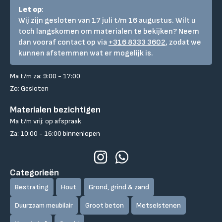
Let op
:
Wij zijn gesloten van 17 juli t/m 16 augustus. Wilt u
toch langskomen om materialen te bekijken? Neem
dan vooraf contact op via
+316 8333 3602
, zodat we
kunnen afstemmen wat er mogelijk is.
Ma t/m za: 9:00 - 17:00
Zo: Gesloten
Materialen bezichtigen
Ma t/m vrij: op afspraak
Za: 10:00 - 16:00 binnenlopen
Categorieën
Bestrating
Hout
Grond, grind & zand
Duurzaam meubilair
Groot beton
Metselstenen