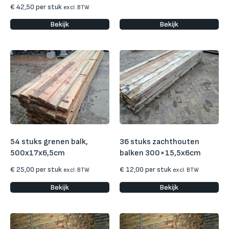
€
42,50
per stuk
excl. BTW
Bekijk
Bekijk
54 stuks grenen balk,
36 stuks zachthouten
500x17x6,5cm
balken 300×15,5x6cm
€
25,00
per stuk
€
12,00
per stuk
excl. BTW
excl. BTW
Bekijk
Bekijk