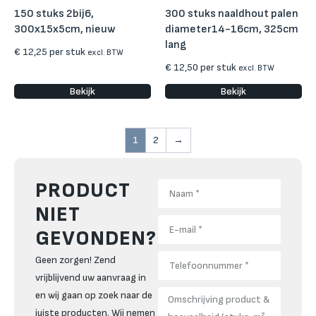
150 stuks 2bij6,
300 stuks naaldhout palen
300x15x5cm, nieuw
diameter14-16cm, 325cm
lang
€
12,25
per stuk
excl. BTW
€
12,50
per stuk
excl. BTW
Bekijk
Bekijk
1
2
→
PRODUCT
NIET
GEVONDEN?
Geen zorgen! Zend
vrijblijvend uw aanvraag in
en wij gaan op zoek naar de
juiste producten. Wij nemen