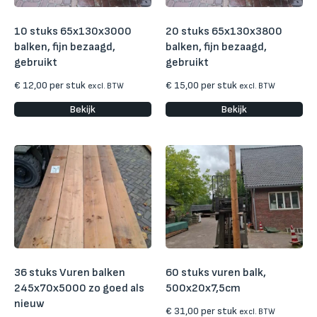
10 stuks 65x130x3000
20 stuks 65x130x3800
balken, fijn bezaagd,
balken, fijn bezaagd,
gebruikt
gebruikt
€
12,00
per stuk
€
15,00
per stuk
excl. BTW
excl. BTW
Bekijk
Bekijk
36 stuks Vuren balken
60 stuks vuren balk,
245x70x5000 zo goed als
500x20x7,5cm
nieuw
€
31,00
per stuk
excl. BTW