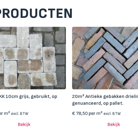
PRODUCTEN
KK 10cm grijs, gebruikt, op
20m² Antieke gebakken drieli
genuanceerd, op pallet.
er m²
€
78,50
per m²
excl. BTW
excl. BTW
Bekijk
Bekijk