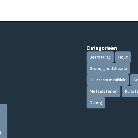
Categorieën
Bestrating
Hout
Grond, grind & zand
Duurzaam meubilair
Gr
Metselstenen
Kunst
Overig
6