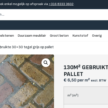
oek enkel mogelijk op afspraak via
+316 8333 3602
.
elstenen
Duurzaam meubilair
Groot beton
Kunststof
Overig
ruikte 30×30 tegel grijs op pallet
130M² GEBRUIKT
PALLET
€
6,50
per m²
excl. BTW
m² (m²)