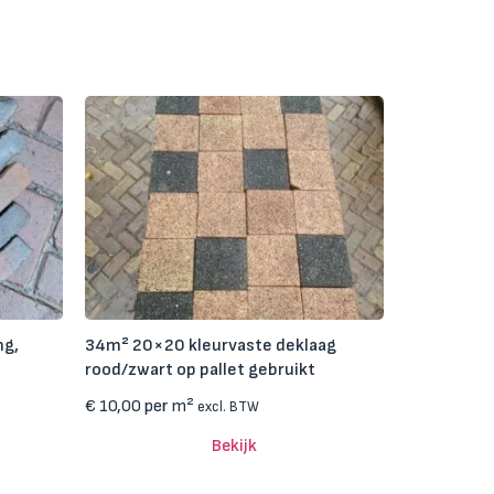
ng,
34m² 20×20 kleurvaste deklaag
rood/zwart op pallet gebruikt
€
10,00
per m²
excl. BTW
Bekijk