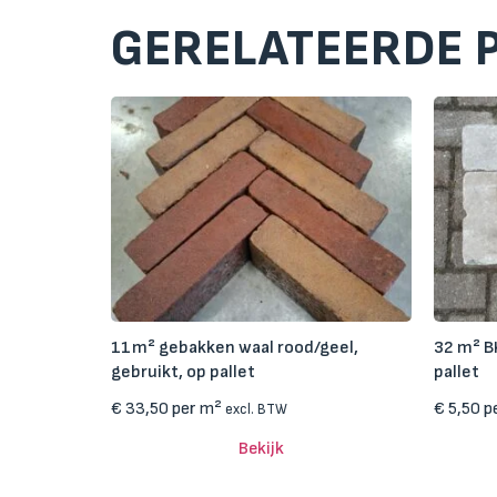
GERELATEERDE 
11m² gebakken waal rood/geel,
32 m² B
gebruikt, op pallet
pallet
€
33,50
per m²
€
5,50
p
excl. BTW
Bekijk