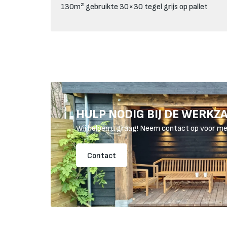
130m² gebruikte 30×30 tegel grijs op pallet
Van 17 
HULP NODIG BIJ DE WERK
te be
Wij helpen u graag! Neem contact op voor me
Contact