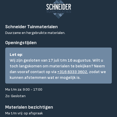
Schneider Tuinmaterialen
Duurzame en hergebruikte materialen.
Openingstijden
Let op
:
Wij zijn gesloten van 17 juli t/m 16 augustus. Wilt u
toch langskomen om materialen te bekijken? Neem
dan vooraf contact op via
+316 8333 3602
, zodat we
kunnen afstemmen wat er mogelijk is.
Ma t/m za: 9:00 - 17:00
Zo: Gesloten
Materialen bezichtigen
Ma t/m vrij: op afspraak