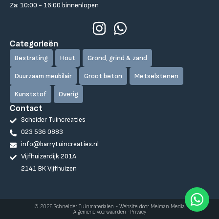
Za: 10:00 - 16:00 binnenlopen
Categorieën
Bestrating
Hout
Grond, grind & zand
Duurzaam meubilair
Groot beton
Metselstenen
Kunststof
Overig
Contact
Scheider Tuincreaties
023 536 0883
info@barrytuincreaties.nl
Vijfhuizerdijk 201A
2141 BK Vijfhuizen
© 2026 Schneider Tuinmaterialen -
Website door Melman Media
Algemene voorwaarden
·
Privacy