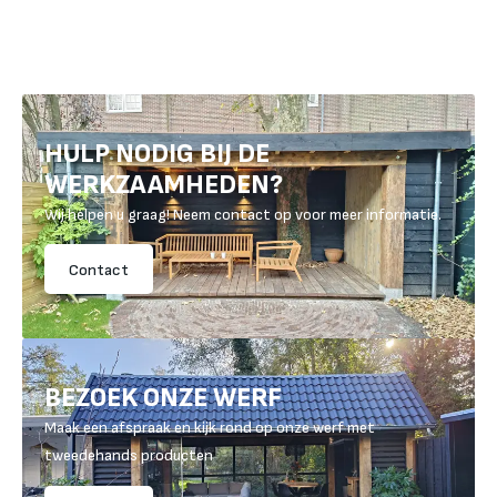
HULP NODIG BIJ DE
WERKZAAMHEDEN?
Wij helpen u graag! Neem contact op voor meer informatie.
Contact
BEZOEK ONZE WERF
Maak een afspraak en kijk rond op onze werf met
tweedehands producten